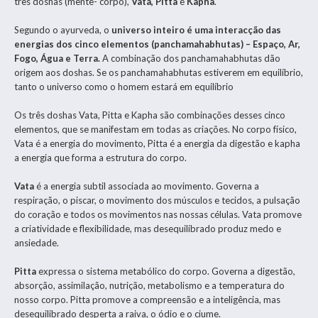
três doshas (mente- corpo),
Vata,
Pitta
e
Kapha
.
Segundo o ayurveda, o
universo inteiro é uma interacção das
energias dos cinco elementos (panchamahabhutas) – Espaço, Ar,
Fogo, Água e Terra.
A combinação dos panchamahabhutas dão
origem aos doshas. Se os panchamahabhutas estiverem em equilíbrio,
tanto o universo como o homem estará em equilíbrio
Os três doshas Vata, Pitta e Kapha são combinações desses cinco
elementos, que se manifestam em todas as criações. No corpo físico,
Vata é a energia do movimento, Pitta é a energia da digestão e kapha
a energia que forma a estrutura do corpo.
Vata
é a energia subtil associada ao movimento. Governa a
respiração, o piscar, o movimento dos músculos e tecidos, a pulsação
do coração e todos os movimentos nas nossas células. Vata promove
a criatividade e flexibilidade, mas desequilibrado produz medo e
ansiedade.
Pitta
expressa o sistema metabólico do corpo. Governa a digestão,
absorção, assimilação, nutrição, metabolismo e a temperatura do
nosso corpo. Pitta promove a compreensão e a inteligência, mas
desequilibrado desperta a raiva, o ódio e o ciume.