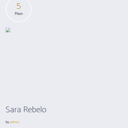
5
Maio
Sara Rebelo
by
admin