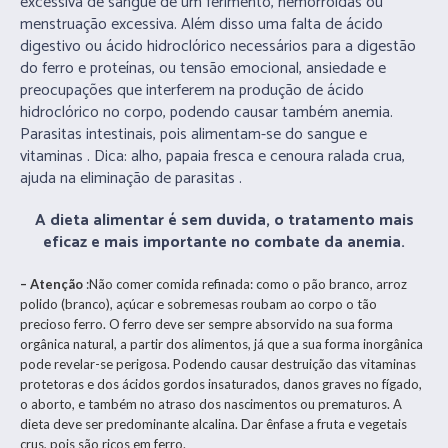
excessiva de sangue de um ferimento, hemorroidas ou
menstruação excessiva. Além disso uma falta de ácido
digestivo ou ácido hidroclórico necessários para a digestão
do ferro e proteínas, ou tensão emocional, ansiedade e
preocupações que interferem na produção de ácido
hidroclórico no corpo, podendo causar também anemia.
Parasitas intestinais, pois alimentam-se do sangue e
vitaminas . Dica: alho, papaia fresca e cenoura ralada crua,
ajuda na eliminação de parasitas .
A dieta alimentar é sem duvida, o tratamento mais
eficaz e mais importante no combate da anemia.
– Atenção
:Não comer comida refinada: como o pão branco, arroz
polido (branco), açúcar e sobremesas roubam ao corpo o tão
precioso ferro. O ferro deve ser sempre absorvido na sua forma
orgânica natural, a partir dos alimentos, já que a sua forma inorgânica
pode revelar-se perigosa. Podendo causar destruição das vitaminas
protetoras e dos ácidos gordos insaturados, danos graves no fígado,
o aborto, e também no atraso dos nascimentos ou prematuros. A
dieta deve ser predominante alcalina. Dar ênfase a fruta e vegetais
crus, pois são ricos em ferro.